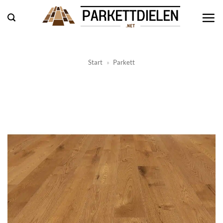
Zum
Inhalt
springen
Start
»
Parkett