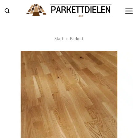
Zum
Inhalt
springen
Start
»
Parkett