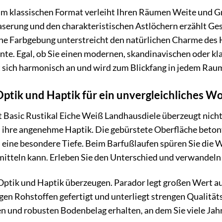
im klassischen Format verleiht Ihren Räumen Weite und Gr
aserung und den charakteristischen Astlöchern erzählt Ge
he Farbgebung unterstreicht den natürlichen Charme des Ho
te. Egal, ob Sie einen modernen, skandinavischen oder kla
 sich harmonisch an und wird zum Blickfang in jedem Rau
ptik und Haptik für ein unvergleichliches W
t Basic Rustikal Eiche Weiß Landhausdiele überzeugt nicht
 ihre angenehme Haptik. Die gebürstete Oberfläche betont
 eine besondere Tiefe. Beim Barfußlaufen spüren Sie die 
itteln kann. Erleben Sie den Unterschied und verwandeln 
Optik und Haptik überzeugen. Parador legt großen Wert au
en Rohstoffen gefertigt und unterliegt strengen Qualitätsk
en und robusten Bodenbelag erhalten, an dem Sie viele Ja