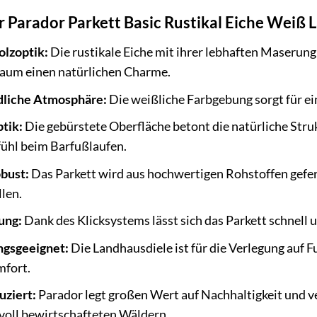
er Parador Parkett Basic Rustikal Eiche Weiß 
lzoptik:
Die rustikale Eiche mit ihrer lebhaften Maserung
Raum einen natürlichen Charme.
dliche Atmosphäre:
Die weißliche Farbgebung sorgt für ei
tik:
Die gebürstete Oberfläche betont die natürliche Struk
hl beim Barfußlaufen.
obust:
Das Parkett wird aus hochwertigen Rohstoffen gefer
len.
ung:
Dank des Klicksystems lässt sich das Parkett schnell 
gsgeeignet:
Die Landhausdiele ist für die Verlegung auf 
mfort.
uziert:
Parador legt großen Wert auf Nachhaltigkeit und v
oll bewirtschafteten Wäldern.