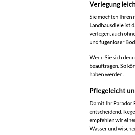
Verlegung leic
Sie möchten Ihren 
Landhausdiele ist d
verlegen, auch ohne
und fugenloser Bode
Wenn Sie sich denn
beauftragen. So kön
haben werden.
Pflegeleicht un
Damit Ihr Parador P
entscheidend. Rege
empfehlen wir einen
Wasser und wischen