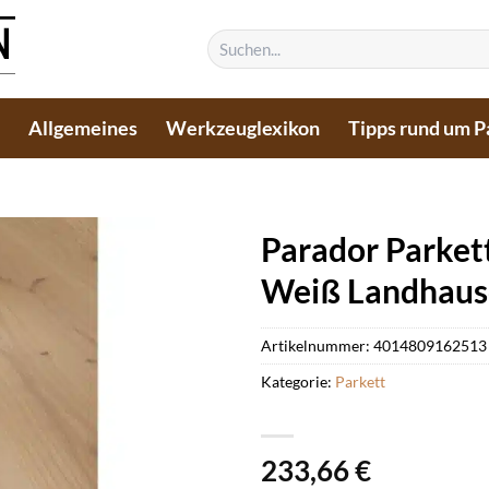
Suchen
nach:
n
Allgemeines
Werkzeuglexikon
Tipps rund um P
Parador Parkett
Weiß Landhaus
Artikelnummer:
4014809162513
Kategorie:
Parkett
233,66
€