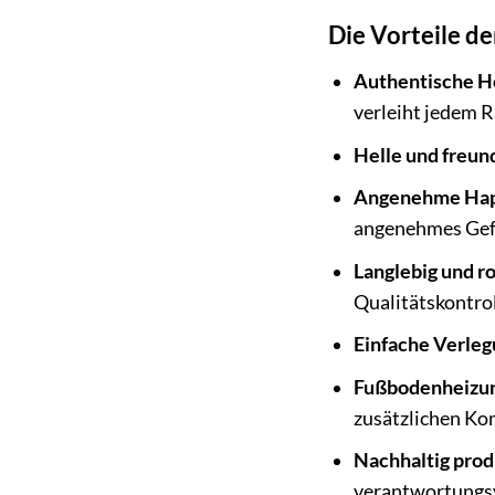
Die Vorteile d
Authentische Ho
verleiht jedem 
Helle und freun
Angenehme Hap
angenehmes Gefü
Langlebig und r
Qualitätskontrol
Einfache Verleg
Fußbodenheizun
zusätzlichen Ko
Nachhaltig prod
verantwortungsv