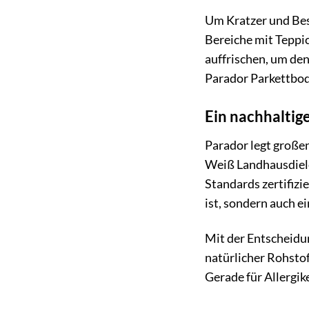
Um Kratzer und Bes
Bereiche mit Teppic
auffrischen, um den
Parador Parkettbod
Ein nachhaltig
Parador legt großen
Weiß Landhausdiele
Standards zertifizi
ist, sondern auch e
Mit der Entscheidun
natürlicher Rohsto
Gerade für Allergik