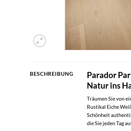
Parador Park
BESCHREIBUNG
Natur ins H
Träumen Sie von ei
Rustikal Eiche Weiß
Schönheit authenti
die Sie jeden Tag a