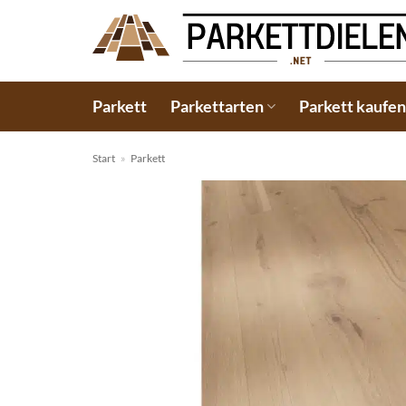
Zum
Inhalt
springen
Parkett
Parkettarten
Parkett kaufe
Start
»
Parkett