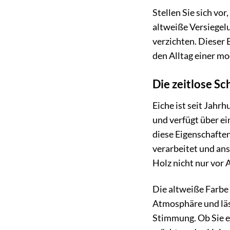
Stellen Sie sich vo
altweiße Versiegelu
verzichten. Dieser 
den Alltag einer mo
Die zeitlose Sc
Eiche ist seit Jahr
und verfügt über ei
diese Eigenschaften
verarbeitet und an
Holz nicht nur vor 
Die altweiße Farbe 
Atmosphäre und läss
Stimmung. Ob Sie e