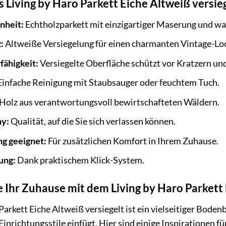
s Living by Haro Parkett Eiche Altweiß versie
nheit:
Echtholzparkett mit einzigartiger Maserung und w
:
Altweiße Versiegelung für einen charmanten Vintage-Lo
fähigkeit:
Versiegelte Oberfläche schützt vor Kratzern un
infache Reinigung mit Staubsauger oder feuchtem Tuch.
Holz aus verantwortungsvoll bewirtschafteten Wäldern.
y:
Qualität, auf die Sie sich verlassen können.
g geeignet:
Für zusätzlichen Komfort in Ihrem Zuhause.
ung:
Dank praktischem Klick-System.
e Ihr Zuhause mit dem Living by Haro Parkett
Parkett Eiche Altweiß versiegelt ist ein vielseitiger Boden
Einrichtungsstile einfügt. Hier sind einige Inspirationen f