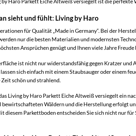
 by Haro Parkett Eiche Altweiß versiegelt ist die perfekte 
an sieht und fühlt: Living by Haro
erationen für Qualität „Made in Germany“. Bei der Herstel
 werden nur die besten Materialien und modernsten Techno
höchsten Ansprüchen genügt und Ihnen viele Jahre Freude 
rfläche ist nicht nur widerstandsfähig gegen Kratzer und 
assen sich einfach mit einem Staubsauger oder einem feuc
 Zeit schön und strahlend.
das Living by Haro Parkett Eiche Altweiß versiegelt ein n
 bewirtschafteten Wäldern und die Herstellung erfolgt un
t diesem Parkettboden entscheiden Sie sich nicht nur für 