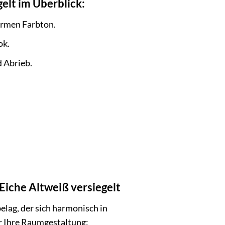
gelt im Überblick:
armen Farbton.
ok.
d Abrieb.
 Eiche Altweiß versiegelt
belag, der sich harmonisch in
ür Ihre Raumgestaltung: