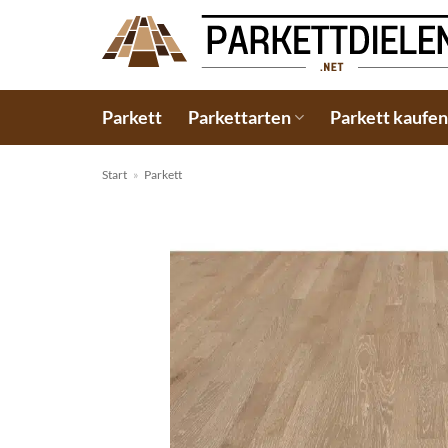
Zum
Inhalt
springen
Parkett
Parkettarten
Parkett kaufe
Start
»
Parkett