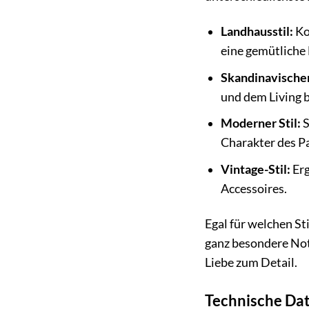
Landhausstil:
Ko
eine gemütlich
Skandinavischer 
und dem Living b
Moderner Stil:
S
Charakter des P
Vintage-Stil:
Erg
Accessoires.
Egal für welchen St
ganz besondere Note
Liebe zum Detail.
Technische Dat