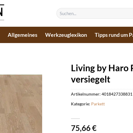
Suchen
nach:
n
Allgemeines
Werkzeuglexikon
Tipps rund um P
Living by Haro 
versiegelt
Artikelnummer:
4018427338831
Kategorie:
Parkett
75,66
€