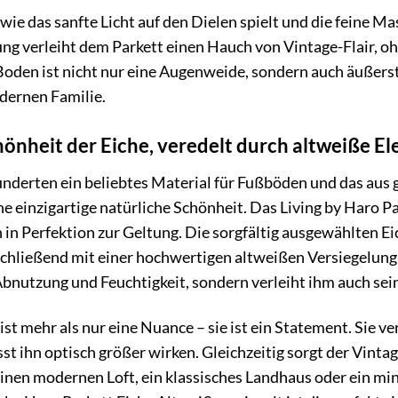
r, wie das sanfte Licht auf den Dielen spielt und die feine 
ng verleiht dem Parkett einen Hauch von Vintage-Flair, o
Boden ist nicht nur eine Augenweide, sondern auch äußerst 
dernen Familie.
hönheit der Eiche, veredelt durch altweiße E
hunderten ein beliebtes Material für Fußböden und das aus 
ne einzigartige natürliche Schönheit. Das Living by Haro Pa
 in Perfektion zur Geltung. Die sorgfältig ausgewählten E
schließend mit einer hochwertigen altweißen Versiegelung
Abnutzung und Feuchtigkeit, sondern verleiht ihm auch sei
ist mehr als nur eine Nuance – sie ist ein Statement. Sie v
t ihn optisch größer wirken. Gleichzeitig sorgt der Vinta
inen modernen Loft, ein klassisches Landhaus oder ein mi