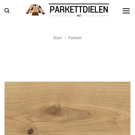
Zum
Inhalt
springen
Start
»
Parkett