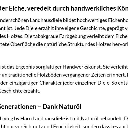
der Eiche, veredelt durch handwerkliches Kö
underschönen Landhausdiele bildet hochwertiges Eichenhol
nt ist. Jede Diele erzählt ihre eigene Geschichte, gepräg
 Holzes. Die tabakgraue Farbgebung verleiht dem Eichen
tete Oberfläche die natürliche Struktur des Holzes hervo
ist das Ergebnis sorgfältiger Handwerkskunst. Sie verleih
r an traditionelle Holzböden vergangener Zeiten erinnert.
den einzigartigen Charakter jeder einzelnen Diele. So ents
eschichte erzählt.
Generationen – Dank Naturöl
 Living by Haro Landhausdiele ist mit Naturöl behandelt. 
cht nur vor Schmutz und Feuchtigkeit, sondern lässt es auc