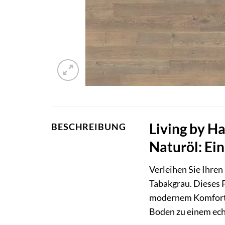
Living by H
BESCHREIBUNG
Naturöl: Ei
Verleihen Sie Ihren
Tabakgrau. Dieses P
modernem Komfort u
Boden zu einem ech