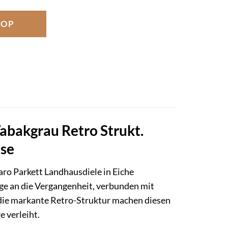
HOP
Tabakgrau Retro Strukt.
use
aro Parkett Landhausdiele in Eiche
age an die Vergangenheit, verbunden mit
die markante Retro-Struktur machen diesen
 verleiht.