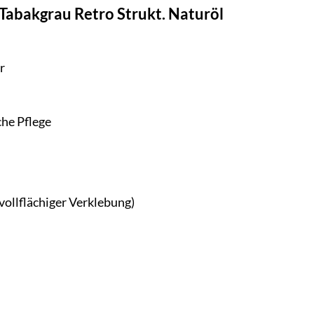
 Tabakgrau Retro Strukt. Naturöl
r
he Pflege
vollflächiger Verklebung)
n