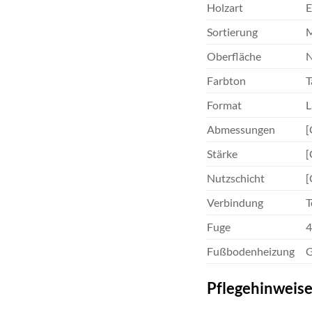
Holzart
E
Sortierung
M
Oberfläche
N
Farbton
T
Format
L
Abmessungen
[
Stärke
[
Nutzschicht
[
Verbindung
T
Fuge
4
Fußbodenheizung
G
Pflegehinweise