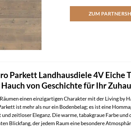
ZUM PARTNERS
aro Parkett Landhausdiele 4V Eiche 
n Hauch von Geschichte für Ihr Zuha
 Räumen einen einzigartigen Charakter mit der Living by H
arkett ist mehr als nur ein Bodenbelag; es ist eine Homm
nd zeitloser Eleganz. Die warme, tabakgraue Farbe und 
ten Blickfang, der jedem Raum eine besondere Atmosphäre