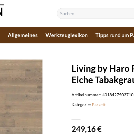
Suchen
nach:
n
Allgemeines
Werkzeuglexikon
Tipps rund um P
Living by Haro
Eiche Tabakgrau
Artikelnummer:
4018427503710
Kategorie:
Parkett
249,16
€