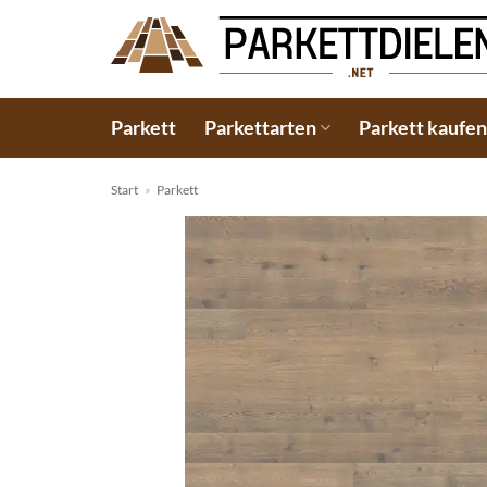
Zum
Inhalt
springen
Parkett
Parkettarten
Parkett kaufe
Start
»
Parkett