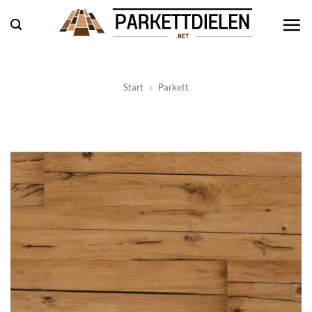
Zum
Inhalt
springen
Start
»
Parkett