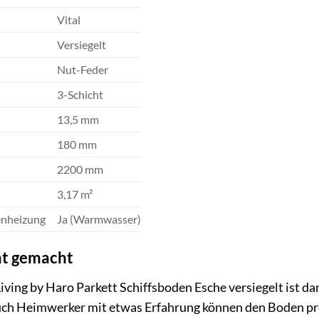
Vital
Versiegelt
Nut-Feder
3-Schicht
13,5 mm
180 mm
2200 mm
3,17 m²
enheizung
Ja (Warmwasser)
ht gemacht
iving by Haro Parkett Schiffsboden Esche versiegelt ist 
uch Heimwerker mit etwas Erfahrung können den Boden pro