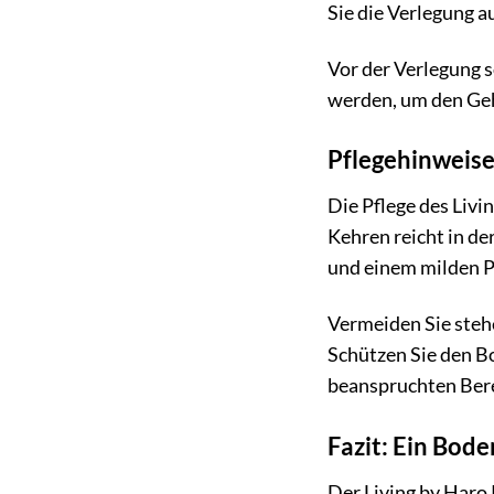
Sie die Verlegung a
Vor der Verlegung s
werden, um den Geh
Pflegehinweise
Die Pflege des Livi
Kehren reicht in de
und einem milden P
Vermeiden Sie steh
Schützen Sie den B
beanspruchten Bere
Fazit: Ein Bode
Der Living by Haro 