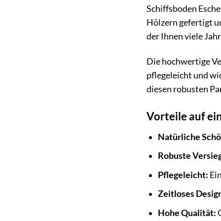
Schiffsboden Esche
Hölzern gefertigt u
der Ihnen viele Jah
Die hochwertige Ver
pflegeleicht und w
diesen robusten Pa
Vorteile auf ei
Natürliche Schö
Robuste Versie
Pflegeleicht:
Ein
Zeitloses Desig
Hohe Qualität:
G