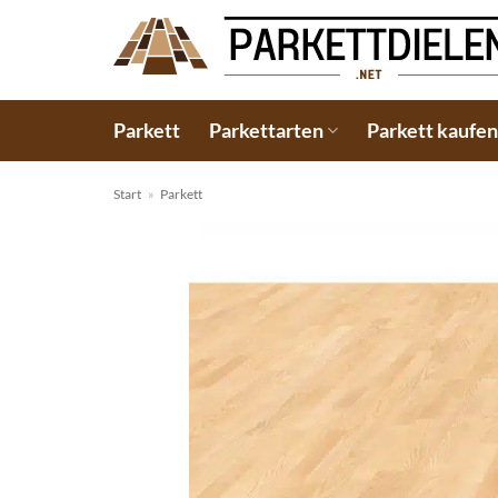
Zum
Inhalt
springen
Parkett
Parkettarten
Parkett kaufe
Start
»
Parkett