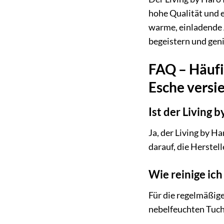
hohe Qualität und e
warme, einladende 
begeistern und geni
FAQ – Häufi
Esche versie
Ist der Living
Ja, der Living by 
darauf, die Herste
Wie reinige ich
Für die regelmäßig
nebelfeuchten Tuch 