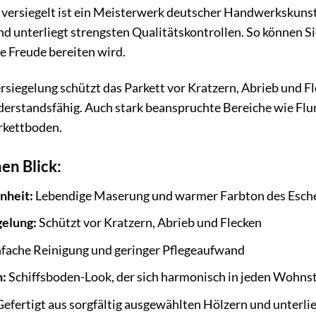
 versiegelt ist ein Meisterwerk deutscher Handwerkskunst.
nd unterliegt strengsten Qualitätskontrollen. So können Sie
re Freude bereiten wird.
siegelung schützt das Parkett vor Kratzern, Abrieb und F
iderstandsfähig. Auch stark beanspruchte Bereiche wie Fl
rkettboden.
nen Blick:
nheit:
Lebendige Maserung und warmer Farbton des Esch
gelung:
Schützt vor Kratzern, Abrieb und Flecken
fache Reinigung und geringer Pflegeaufwand
n:
Schiffsboden-Look, der sich harmonisch in jeden Wohnsti
efertigt aus sorgfältig ausgewählten Hölzern und unterli