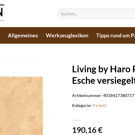
Suchen
nach:
n
Allgemeines
Werkzeuglexikon
Tipps rund um P
Living by Haro 
Esche versiegel
Artikelnummer:
4018427380717
Kategorie:
Parkett
190,16
€