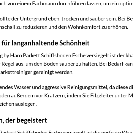
uch von einem Fachmann durchführen lassen, um ein optima
ollte der Untergrund eben, trocken und sauber sein. Bei B
schall zu reduzieren und den Wohnkomfort zu erhöhen.
 für langanhaltende Schönheit
ng by Haro Parkett Schiffsboden Esche versiegelt ist denk
r Regel aus, um den Boden sauber zu halten. Bei Bedarf k
arkettreiniger gereinigt werden.
endes Wasser und aggressive Reinigungsmittel, da diese d
oden außerdem vor Kratzern, indem Sie Filzgleiter unter M
ichen auslegen.
n, der begeistert
Parkett Schiffsboden Esche versiegelt ist die perfekte Wahl 