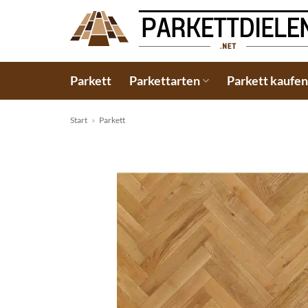
Zum
Inhalt
springen
Parkett
Parkettarten
Parkett kaufe
Start
»
Parkett