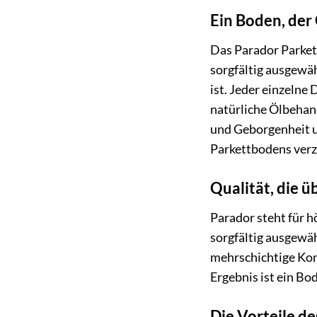
Ein Boden, der
Das Parador Parkett
sorgfältig ausgewä
ist. Jeder einzelne
natürliche Ölbehan
und Geborgenheit u
Parkettbodens ver
Qualität, die ü
Parador steht für h
sorgfältig ausgewäh
mehrschichtige Kon
Ergebnis ist ein Bo
Die Vorteile de