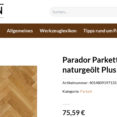
Suchen
nach:
n
Allgemeines
Werkzeuglexikon
Tipps rund um P
Parador Parkett
naturgeölt Plus
Artikelnummer:
4014809197133
Kategorie:
Parkett
75,59
€