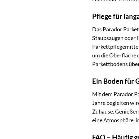
Pflege für lan
Das Parador Parkett
Staubsaugen oder F
Parkettpflegemittel
um die Oberfläche d
Parkettbodens über 
Ein Boden für 
Mit dem Parador Par
Jahre begleiten wir
Zuhause. Genießen 
eine Atmosphäre, i
FAQ – Häufig g