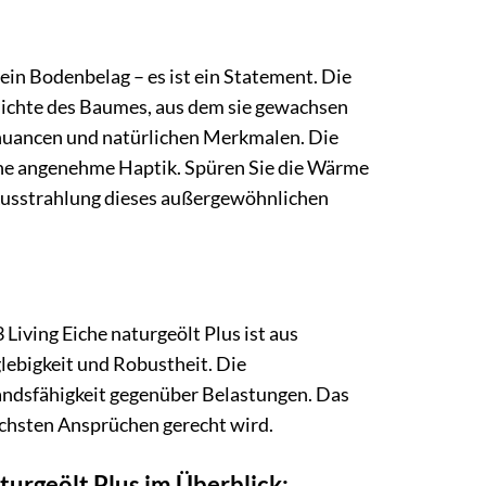
 ein Bodenbelag – es ist ein Statement. Die
chichte des Baumes, aus dem sie gewachsen
rbnuancen und natürlichen Merkmalen. Die
eine angenehme Haptik. Spüren Sie die Wärme
 Ausstrahlung dieses außergewöhnlichen
Living Eiche naturgeölt Plus ist aus
lebigkeit und Robustheit. Die
andsfähigkeit gegenüber Belastungen. Das
höchsten Ansprüchen gerecht wird.
turgeölt Plus im Überblick: